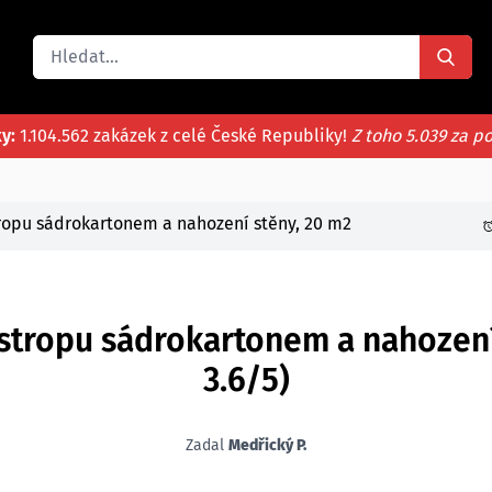
ky:
1.104.562 zakázek z celé České Republiky!
Z toho 5.039 za p
tropu sádrokartonem a nahození stěny, 20 m2
 stropu sádrokartonem a nahozen
3.6/5)
Zadal
Medřický P.