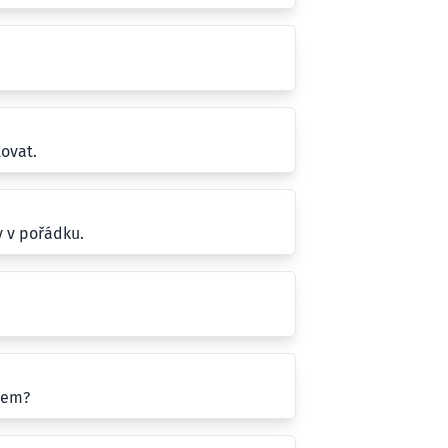
ovat.
y v pořádku.
jem?