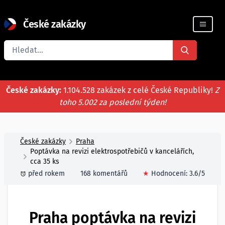
České zakázky
Registrace firmy
České zakázky:
1.104.528 zakázek z celé České Republiky!
Z
toho 5.002 za poslední týden!
České zakázky
Praha
Poptávka na revizi elektrospotřebičů v kancelářích,
cca 35 ks
před rokem
168 komentářů
★
Hodnocení:
3.6
/5
Praha poptávka na revizi