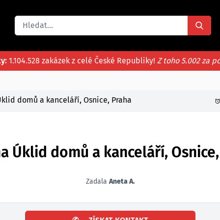
ky:
1.104.528 zakázek z celé České Republiky!
Z toho 5.002 za p
klid domů a kanceláří, Osnice, Praha
 Úklid domů a kanceláří, Osnice,
Zadala
Aneta A.