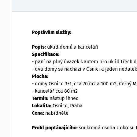
Poptávám služby:
Popis:
úklid domů a kanceláří
Specifikace:
- paní na plný úvazek s autem pro úklid třech
- dva domy se nachází v Osnici a jeden nedale
Plocha:
- domy Osnice 3+1, cca 70 m2 a 100 m2, Černý 
- kancelář cca 80 m2
Termín:
nástup ihned
Lokalita:
Osnice, Praha
Cena:
nabídněte
Profil poptávajícího:
soukromá osoba z okresu 