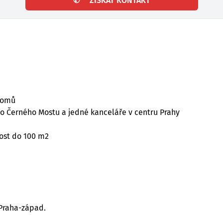
✆
ZÍSKAT KONTAKT
 domů
ko Černého Mostu a jedné kanceláře v centru Prahy
Most do 100 m2
Praha-západ.