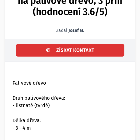
na palivové dřevo, 3 prm
(hodnocení 3.6/5)
Zadal
Josef M.
✆
ZÍSKAT KONTAKT
Palivové dřevo
Druh palivového dřeva:
- listnaté (tvrdé)
Délka dřeva:
- 3 - 4 m