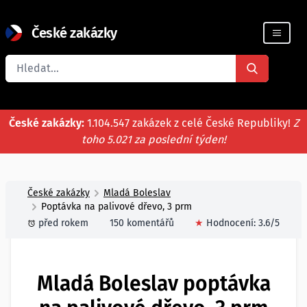
České zakázky
Registrace firmy
České zakázky:
1.104.547 zakázek z celé České Republiky!
Z
toho 5.021 za poslední týden!
České zakázky
Mladá Boleslav
Poptávka na palivové dřevo, 3 prm
před rokem
150 komentářů
★
Hodnocení:
3.6
/5
Mladá Boleslav poptávka