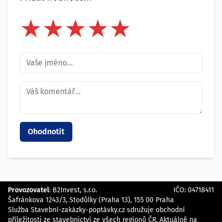
★
★
★
★
★
★
★
★
★
★
★
★
★
★
★
Provozovatel
:
B2Invest, s.r.o.
IČO: 04718411
Šafránkova 1243/3, Stodůlky (Praha 13), 155 00 Praha
Služba Stavební-zakázky-poptávky.cz sdružuje obchodní
příležitosti ze stavebnictví ze všech regionů ČR. Aktuálně na