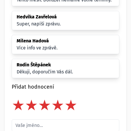
Hedvika Zavřelová
Super, napíši zprávu.
Milena Hadová
Více info ve zprávě.
Rodin Štěpánek
Děkuji, doporučím Vás dál.
Přidat hodnocení
★
★
★
★
★
★
★
★
★
★
★
★
★
★
★