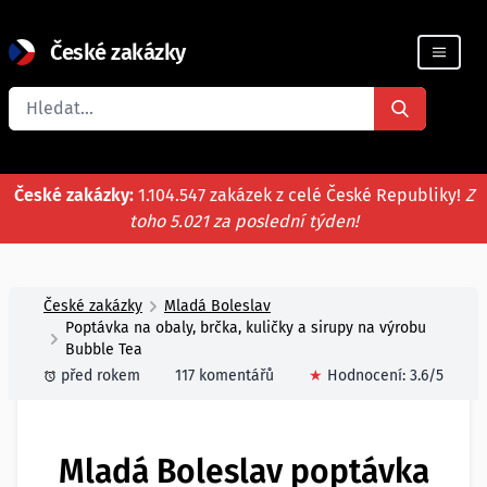
České zakázky
Registrace firmy
České zakázky:
1.104.547 zakázek z celé České Republiky!
Z
toho 5.021 za poslední týden!
České zakázky
Mladá Boleslav
Poptávka na obaly, brčka, kuličky a sirupy na výrobu
Bubble Tea
před rokem
117 komentářů
★
Hodnocení:
3.6
/5
Mladá Boleslav poptávka