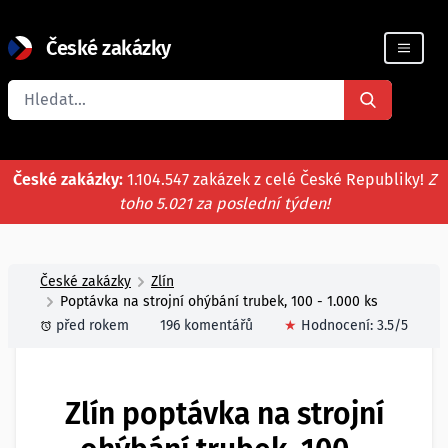
České zakázky
Registrace firmy
České zakázky:
1.104.547 zakázek z celé České Republiky!
Z
toho 5.021 za poslední týden!
České zakázky
Zlín
Poptávka na strojní ohýbání trubek, 100 - 1.000 ks
před rokem
196 komentářů
★
Hodnocení:
3.5
/5
Zlín poptávka na strojní