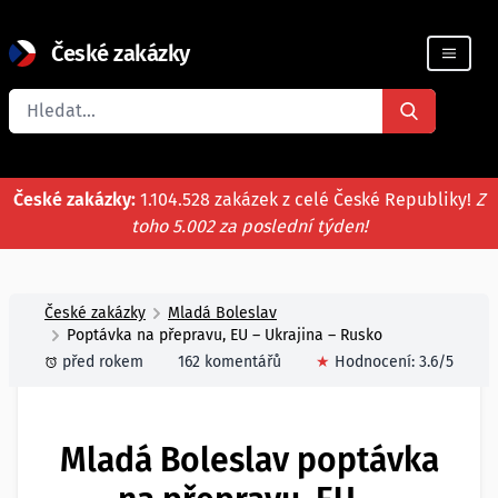
České zakázky
Registrace firmy
České zakázky:
1.104.528 zakázek z celé České Republiky!
Z
toho 5.002 za poslední týden!
České zakázky
Mladá Boleslav
Poptávka na přepravu, EU – Ukrajina – Rusko
před rokem
162 komentářů
★
Hodnocení:
3.6
/5
Mladá Boleslav poptávka