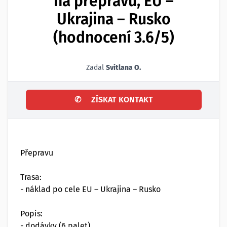
na přepravu, EU –
Ukrajina – Rusko
(hodnocení 3.6/5)
Zadal
Svitlana O.
✆
ZÍSKAT KONTAKT
Přepravu
Trasa:
- náklad po cele EU – Ukrajina – Rusko
Popis:
- dodávky (6 palet)