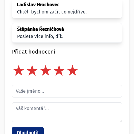
Ladislav Hrachovec
Chtěli bychom začít co nejdříve.
Štěpánka Řezníčková
Poslete vice info, dík.
Přidat hodnocení
★
★
★
★
★
★
★
★
★
★
★
★
★
★
★