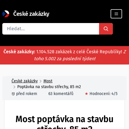
České zakázky
Registrace firmy
České zakázky:
1.104.528 zakázek z celé České Republiky!
Z
toho 5.002 za poslední týden!
České zakázky
Most
Poptávka na stavbu střechy, 85 m2
před rokem
63 komentářů
★
Hodnocení:
4
/5
Most poptávka na stavbu