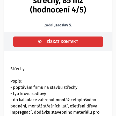
střechy, 85 m2
(hodnocení 4/5)
Zadal
Jaroslav Š.
✆
ZÍSKAT KONTAKT
Střechy
Popis:
- poptávám firmu na stavbu střechy
- typ krovu sedlový
- do kalkulace zahrnout montáž celoplošného
bednění, montáž střešních latí, ošetření dřeva
impregnací, dodávku stavebního materiálu pro