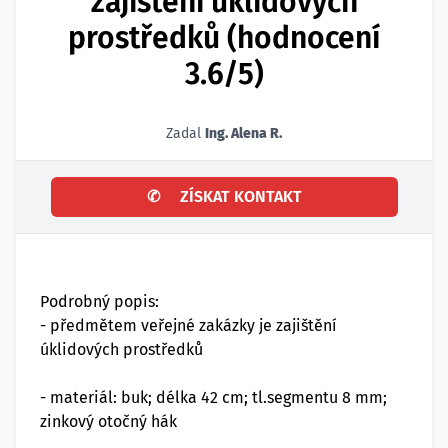
zajištění úklidových
prostředků (hodnocení
3.6/5)
Zadal
Ing. Alena R.
✆
ZÍSKAT KONTAKT
Podrobný popis:
- předmětem veřejné zakázky je zajištění
úklidových prostředků
- materiál: buk; délka 42 cm; tl.segmentu 8 mm;
zinkový otočný hák