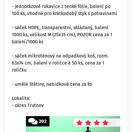
- jednorázové rukavice z tenké fólie, balení po
100 ks, vhodné pro krátkodobý styk s potravinami
- sáček HDPE, transparentní, skládaný, balení
1000 ks, velikost M (25x35 cm), POZOR cena za 1
balení/1000 ks
- sáček mikroténový na odpadkový koš, rozm.
63x74 cm, balení v roličce á 50 ks, cena za 1
roličku
- umělé štětiny, nabídková cena za ks
Lokalita:
- okres Trutnov
202