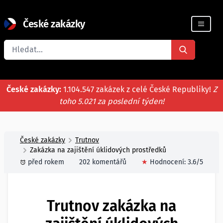
České zakázky
Registrace firmy
České zakázky:
1.104.547 zakázek z celé České Republiky!
Z
toho 5.021 za poslední týden!
České zakázky
Trutnov
Zakázka na zajištění úklidových prostředků
před rokem
202 komentářů
★
Hodnocení:
3.6
/5
Trutnov zakázka na