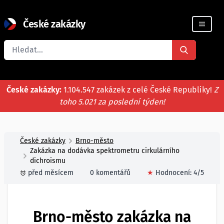
České zakázky
Registrace firmy
České zakázky:
1.104.547 zakázek z celé České Republiky!
Z
toho 5.021 za poslední týden!
České zakázky
Brno-město
Zakázka na dodávka spektrometru cirkulárního
dichroismu
před měsícem
0 komentářů
★
Hodnocení:
4
/5
Brno-město zakázka na