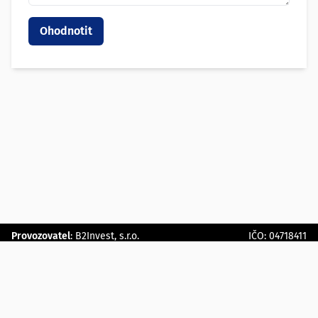
Provozovatel
:
B2Invest, s.r.o.
IČO: 04718411
Šafránkova 1243/3, Stodůlky (Praha 13), 155 00 Praha
Služba Stavební-zakázky-poptávky.cz sdružuje obchodní
příležitosti ze stavebnictví ze všech regionů ČR. Aktuálně na
webu naleznete 1.104.547 zakázek od klientů, kteří mají zájem
realizovat konkrétní stavební činnost či mají zájem o dodávku