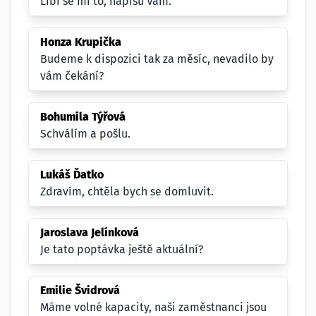
Líbí se mi to, napíšu Vám.
Honza Krupička
Budeme k dispozici tak za měsíc, nevadilo by
vám čekání?
Bohumila Týřová
Schválím a pošlu.
Lukáš Ďatko
Zdravím, chtěla bych se domluvit.
Jaroslava Jelínková
Je tato poptávka ještě aktuální?
Emilie Švidrová
Máme volné kapacity, naši zaměstnanci jsou