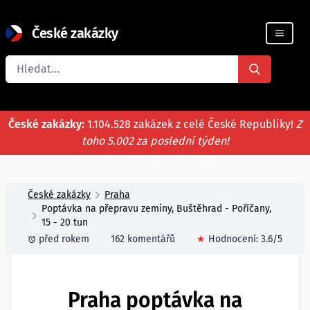
České zakázky
Registrace firmy
České zakázky:
1.104.528 zakázek z celé České Republiky!
Z
toho 5.002 za poslední týden!
České zakázky
Praha
Poptávka na přepravu zeminy, Buštěhrad - Poříčany,
15 - 20 tun
před rokem
162 komentářů
★
Hodnocení:
3.6
/5
Praha poptávka na