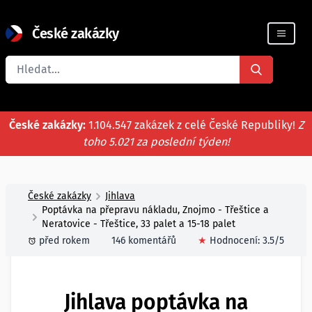
České zakázky
Registrace firmy
České zakázky:
1.104.547 zakázek z celé České Republiky!
Z
toho 5.021 za poslední týden!
České zakázky
Jihlava
Poptávka na přepravu nákladu, Znojmo - Třeštice a
Neratovice - Třeštice, 33 palet a 15-18 palet
před rokem
146 komentářů
★
Hodnocení:
3.5
/5
Jihlava poptávka na