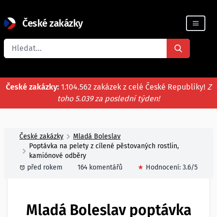
České zakázky
Registrace firmy
České zakázky:
1.104.562 zakázek z celé České Republiky!
Z
toho 5.039 za poslední týden!
České zakázky
Mladá Boleslav
Poptávka na pelety z cílené pěstovaných rostlin,
kamiónové odběry
před rokem
164 komentářů
★
Hodnocení:
3.6
/5
Mladá Boleslav poptávka