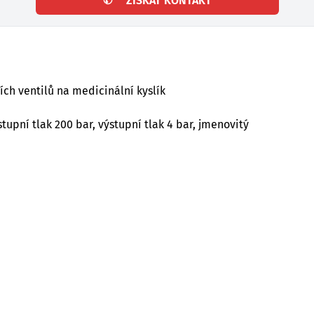
✆
ZÍSKAT KONTAKT
ch ventilů na medicinální kyslík
upní tlak 200 bar, výstupní tlak 4 bar, jmenovitý