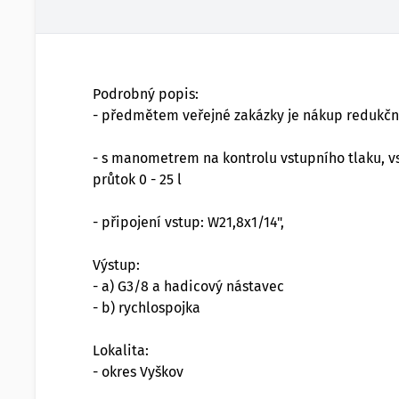
Podrobný popis:
- předmětem veřejné zakázky je nákup redukční
- s manometrem na kontrolu vstupního tlaku, vst
průtok 0 - 25 l
- připojení vstup: W21,8x1/14",
Výstup:
- a) G3/8 a hadicový nástavec
- b) rychlospojka
Lokalita:
- okres Vyškov