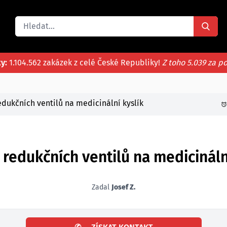
ky:
1.104.562 zakázek z celé České Republiky!
Z toho 5.039 za p
dukčních ventilů na medicinální kyslík
redukčních ventilů na medicinální
Zadal
Josef Z.