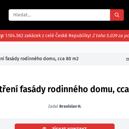
ky:
1.104.562 zakázek z celé České Republiky!
Z toho 5.039 za p
ení fasády rodinného domu, cca 80 m2
tření fasády rodinného domu, cca
Zadal
Branislav H.