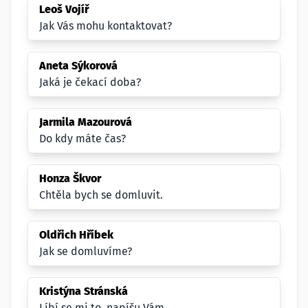
Leoš Vojíř
Jak Vás mohu kontaktovat?
Aneta Sýkorová
Jaká je čekací doba?
Jarmila Mazourová
Do kdy máte čas?
Honza Škvor
Chtěla bych se domluvit.
Oldřich Hříbek
Jak se domluvíme?
Kristýna Stránská
Líbí se mi to, napíšu Vám.