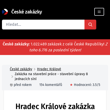
České zakázky
Registrace firmy
České zakázky:
1.022.489 zakázek z celé České Republiky!
Z
toho 6.776 za poslední týden!
České zakázky
Hradec Králové
Zakázka na stavební práce - stavební úpravy 8
jednacích síní
před rokem
154 komentářů
★
Hodnocení:
3.5
/5
Hradec Králové zakázka