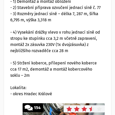
- 1) Demontáž a montáž obložení
- 2) Stavební příprava ozvučení jednací síně č. 77
- 3) Rozměry jednací síně – délka 7, 287 m, šířka
6,795 m, výška 3,318 m
- 4) Vysekání drážky vlevo v rohu jednací síně od
stropu ke stupínku cca 3,2 m včetně zapravení,
montáž 2x zásuvka 230V (1x dvojzásuvka) z
nejbližšího rozvaděče cca 28 m
- 5) Stržení koberce, přilepení nového koberce
cca 17 m2, demontáž a montáž kobercového
soklu – 2m
Lokalita:
- okres Hradec Králové
154