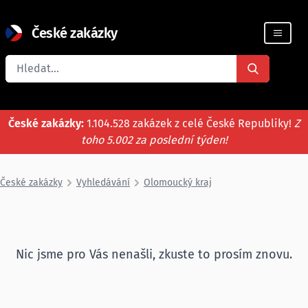
České zakázky
Registrace firmy
České zakázky:
1.104.528 zakázek z celé České Republiky!
Z
toho 5.002 za poslední týden!
České zakázky
Vyhledávání
Olomoucký kraj
Nic jsme pro Vás nenašli, zkuste to prosím znovu.