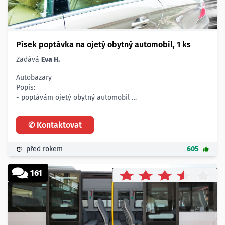
Písek
poptávka na ojetý obytný automobil, 1 ks
Zadává
Eva H.
Autobazary
Popis:
- poptávám ojetý obytný automobil
- integrální, polointegrální pro 4 osoby, podélná francouzská
postel
✆ Kontaktovat
- do 7 m délky, do 120.000 ujetých km
- nízká spotřeba, nebourané
Počet:
před rokem
605
- 1 vůz
Lokalita:
161
- Písek