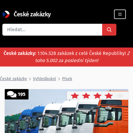
České zakázky
Registrace firmy
České zakázky:
1.104.528 zakázek z celé České Republiky!
Z
toho 5.002 za poslední týden!
České zakázky
Vyhledávání
Písek
195