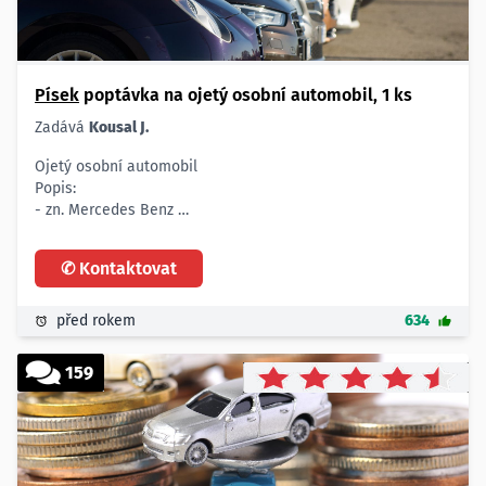
- Čechy
Písek
poptávka na ojetý osobní automobil, 1 ks
Zadává
Kousal J.
Ojetý osobní automobil
Popis:
- zn. Mercedes Benz
- řada M, výbava - automatická převodovka, satelitní
navigace, motor do obsahu 3.000 cm3
✆ Kontaktovat
- černá barva
Počet:
- 1 ks
před rokem
634
Lokalita:
- Písek
159