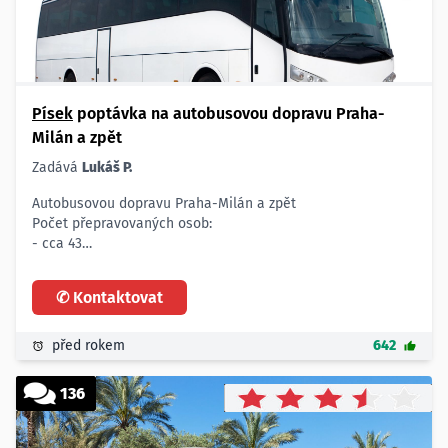
Písek
poptávka na autobusovou dopravu Praha-
Milán a zpět
Zadává
Lukáš P.
Autobusovou dopravu Praha-Milán a zpět
Počet přepravovaných osob:
- cca 43
Trasa:
- Praha - Como - Milán (Itálie)
✆ Kontaktovat
Popis dopravy:
- odjezd z Prahy 18.4. ve 21 hodin, v neděli dopoledne
zastávka v Como, příjezd do Milána ve 13 hodin. Odjezd zpět
před rokem
642
z Milána v cca 23:30 h
Termín dopravy:
136
- 18.4. večer - 20.4.2015