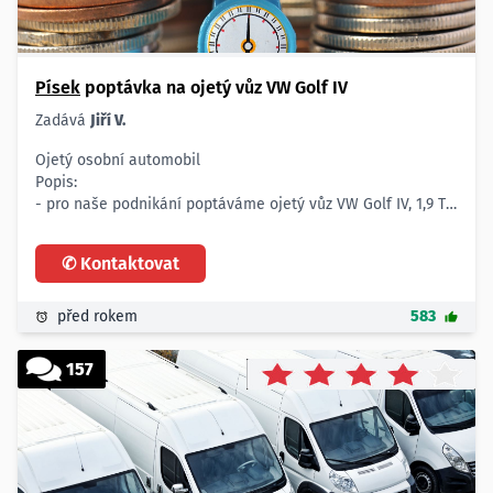
Písek
poptávka na ojetý vůz VW Golf IV
Zadává
Jiří V.
Ojetý osobní automobil
Popis:
- pro naše podnikání poptáváme ojetý vůz VW Golf IV, 1,9 Tdi
92 kW
- s cenou do 130.000 Kč
✆ Kontaktovat
Detailní popis:
- od roku výroby 2004
- kombi, 4 x 4
před rokem
583
- nebouraný
- servisní kniha
157
- najeto do 150 km
Lokalita:
- celá ČR