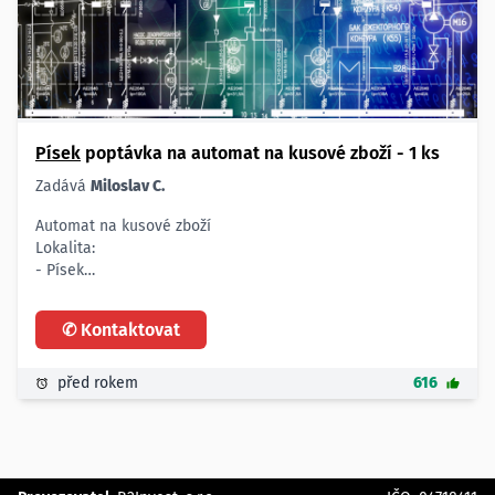
Písek
poptávka na automat na kusové zboží - 1 ks
Zadává
Miloslav C.
Automat na kusové zboží
Lokalita:
- Písek
Termín:
- do 12.12.2015
✆ Kontaktovat
Počet:
- 1 ks
před rokem
616