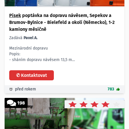
Písek
poptávka na dopravu návěsem, Sepekov a
Brumov-Bylnice - Bielefeld a okolí (Německo), 1-2
kamiony měsíčně
Zadává
Pavel A.
Mezinárodní dopravu
Popis:
- sháním dopravu návěsem 13,5 m
Trasy:
- 1/ 398 51 Sepekov do 33602 Bielefeld a okolí (Německo)
✆ Kontaktovat
- 2/ 763 31 Brumov-Bylnice do do 33602 Bielefeld a okolí
(Německo)
Termín:
před rokem
783
- cca 2 týdny, zhruba 1 až 2 kamiony měsíčně z každého
místa
198
Doplňující informace:
- jedná se o vývoz sušeného jehličnatého řeziva na
paletách