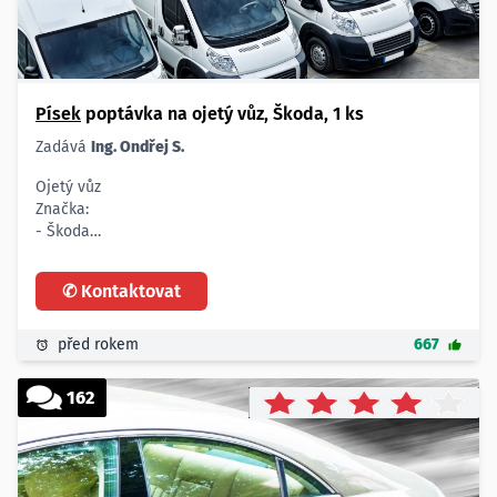
Písek
poptávka na ojetý vůz, Škoda, 1 ks
Zadává
Ing. Ondřej S.
Ojetý vůz
Značka:
- Škoda
Rok výroby:
- 2008
✆ Kontaktovat
Typ:
- nerozhoduje
Max. najeto:
před rokem
667
- 160.000 km
Max. cena:
162
- 150.000,- Kč