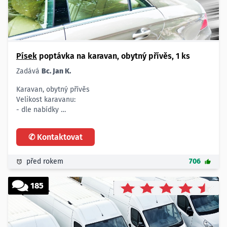
Písek
poptávka na karavan, obytný přívěs, 1 ks
Zadává
Bc. Jan K.
Karavan, obytný přívěs
Velikost karavanu:
- dle nabídky
Množství:
- 1 ks
✆ Kontaktovat
před rokem
706
185