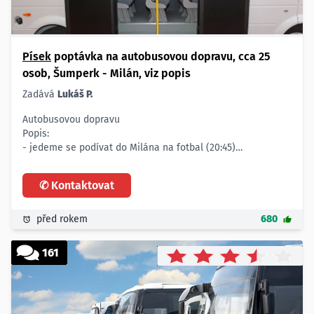
Písek
poptávka na autobusovou dopravu, cca 25
osob, Šumperk - Milán, viz popis
Zadává
Lukáš P.
Autobusovou dopravu
Popis:
- jedeme se podívat do Milána na fotbal (20:45)
- po příjezdu autobus nepotřebujeme, jenom mezi 18. a 19.
hodinou, kdyby byl otevřený a my si tam dali naše věci
✆ Kontaktovat
Počet:
- 22 - 25 osob
Trasa:
před rokem
680
- Šumperk - Praha - Milán a zpět
161
- odjezd z Milána hned v neděli 24. února v cca 23 hodin
Celková cena:
- cca 46.000,- Kč
Platnost poptávky: