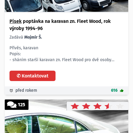
Písek
poptávka na karavan zn. Fleet Wood, rok
výroby 1994-96
Zadává
Mojmír Š.
Přívěs, karavan
Popis:
- sháním starší karavan zn. Fleet Wood pro dvě osoby
- rok výroby 1994-96
- pouze ve výborném stavu
✆ Kontaktovat
Lokalita:
- jižní Čechy
před rokem
616
125