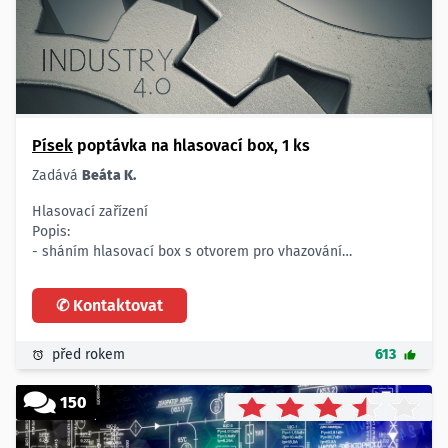
v Praze
- odjezd zpět z Eindhovenu (asi nějaké parkoviště u
stadionu) 3. 10. 2018 ve 23:30
Písek
poptávka na hlasovací box, 1 ks
Zadává
Beáta K.
Hlasovací zařízení
Popis:
- sháním hlasovací box s otvorem pro vhazování
- tento otvor nesmí být menší než 21 cm
Počet:
✆ Kontaktovat
- 1 ks
Lokalita:
- Písek
před rokem
613
- dodání do 2. 11. 2015
150