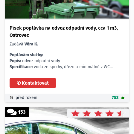
Písek
poptávka na odvoz odpadní vody, cca 1 m3,
Ostrovec
Zadává
Věra K.
Poptávám služby:
Popis:
odvoz odpadní vody
Specifikace:
voda ze sprchy, dřezu a minimálně z WC
Množství:
cca 1 m3
Termín:
červenec-srpen 2021 1x týdně
✆ Kontaktovat
Lokalita:
Ostrovec
Max. cena:
nabídněte
Profil poptávajícího:
soukromá osoba z okresu Písek.
před rokem
753
Děkuji za nabídky.
153