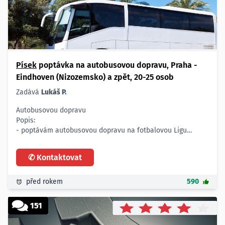
Písek
poptávka na autobusovou dopravu, Praha -
Eindhoven (Nizozemsko) a zpět, 20-25 osob
Zadává
Lukáš P.
Autobusovou dopravu
Popis:
- poptávám autobusovou dopravu na fotbalovou Ligu
mistrů
- cestou tam bychom chtěli asi nějakou zastávku
✆ Kontaktovat
- uvažujeme o Kolíně nad Rýnem, Cáchách či Maastrichtu
Počet:
- pro 20-25 osob
před rokem
590
Trasa:
- Praha - Eindhoven (Nizozemsko) - Praha
151
- odjezd v úterý 2.10. ve 23 hodin od Smíchovského nádraží