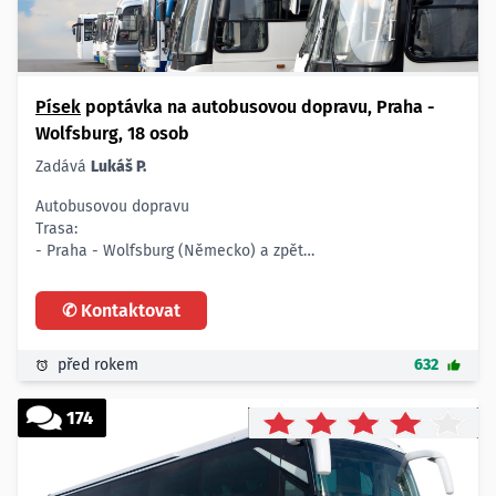
- dva týdny
Prosím o nabídky.
Písek
poptávka na autobusovou dopravu, Praha -
Wolfsburg, 18 osob
Zadává
Lukáš P.
Autobusovou dopravu
Trasa:
- Praha - Wolfsburg (Německo) a zpět
Popis:
- maximálně 18 osob, odjezd z Prahy v cca 10 hodin, odjezd
✆ Kontaktovat
zpět z Wolfsburgu v cca 22 hodin
Termín:
- 12.3.2015
před rokem
632
174