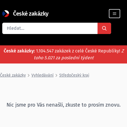
České zakázky
Registrace firmy
České zakázky:
1.104.547 zakázek z celé České Republiky!
Z
toho 5.021 za poslední týden!
České zakázky
Vyhledávání
Středočeský kraj
Nic jsme pro Vás nenašli, zkuste to prosím znovu.