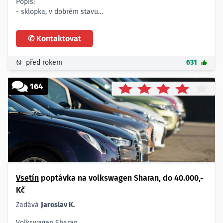
Popis:
- sklopka, v dobrém stavu
Cena:
- do 60.000,- Kč
✆ Kontaktovat
Počet:
- 1 vůz
před rokem
631
164
Vsetín
poptávka na volkswagen Sharan, do 40.000,-
Kč
Zadává
Jaroslav K.
Volkswagen Sharan