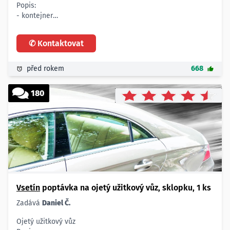
Popis:
- kontejner
Značka:
- Avia 31
✆ Kontaktovat
Typ (diesel,benzin):
- Nafta
Max. cena:
před rokem
668
- 130.000,- Kč
Typ financování (hotově,leasing):
180
- hotovost
Platnost poptávky:
- jeden týden
Vsetín
poptávka na ojetý užitkový vůz, sklopku, 1 ks
Zadává
Daniel Č.
Ojetý užitkový vůz