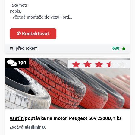
Taxametr
Popis:
- včetně montáže do vozu Ford
Počet:
- 1 ks
✆ Kontaktovat
před rokem
630
190
Vsetín
poptávka na motor, Peugeot 504 2200D, 1 ks
Zadává
Vladimír O.