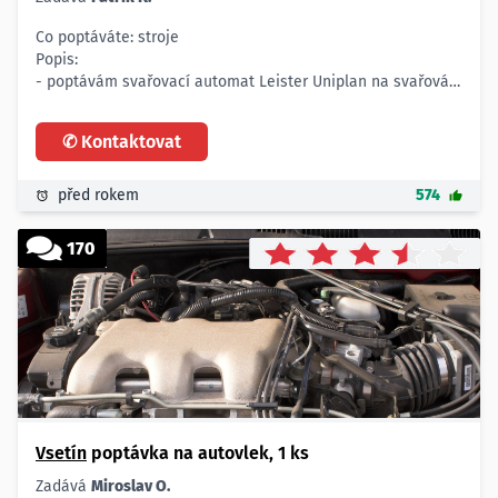
Co poptáváte: stroje
Popis:
- poptávám svařovací automat Leister Uniplan na svařování
plachtoviny o gramáží 680 g/m2
- jedná se o přístroj, který umožňuje přeplátovaný svár a
✆ Kontaktovat
svařování kedru
- šířka sváru od 2 cm do 3 cm
Počet:
před rokem
574
- 1 ks
Lokalita:
170
- Vsetín
Doplňující informace:
- nevyžaduji nutně značku Leister
Vsetín
poptávka na autovlek, 1 ks
Zadává
Miroslav O.