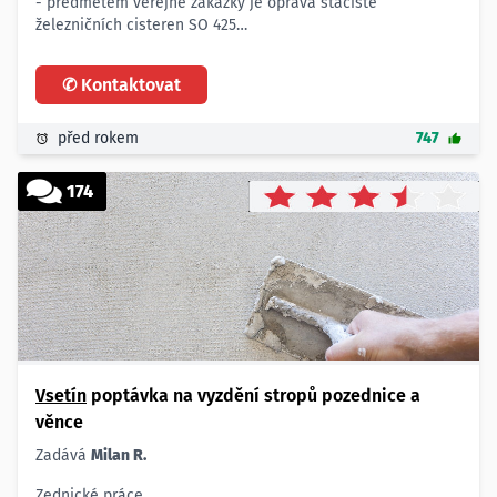
- předmětem veřejné zakázky je oprava stáčiště
železničních cisteren SO 425
- podlahářské práce
- betonářské a železobetonářské práce
✆ Kontaktovat
- zednické práce
- veškeré další podrobnosti naleznete v příloze
Lokalita:
před rokem
747
- okres Vsetín
174
Vsetín
poptávka na vyzdění stropů pozednice a
věnce
Zadává
Milan R.
Zednické práce