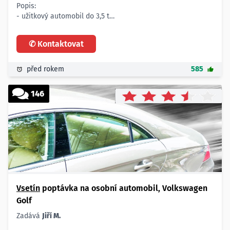
Popis:
- užitkový automobil do 3,5 t
- typu Renaultu Trafic , Peugeotu Traveller, VW apod.
Lokalita:
✆ Kontaktovat
- Vsetín
Termín:
- ihned
před rokem
585
146
Vsetín
poptávka na osobní automobil, Volkswagen
Golf
Zadává
Jiří M.