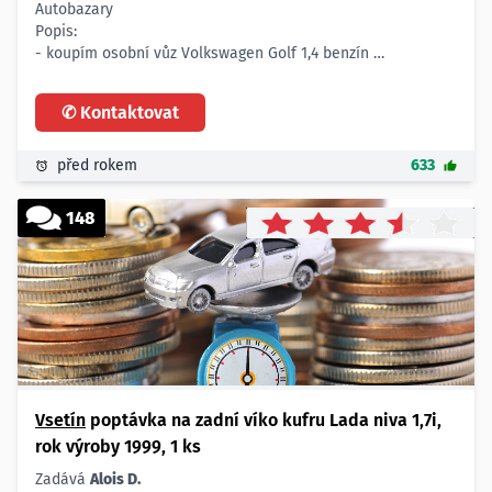
Autobazary
Popis:
- koupím osobní vůz Volkswagen Golf 1,4 benzín
- 5-10 let starý, najeto do 100.000 km
- slušný stav, bez koroze
✆ Kontaktovat
Počet:
- 1 vůz
Lokalita:
před rokem
633
- nezáleží, přijedu
148
Vsetín
poptávka na zadní víko kufru Lada niva 1,7i,
rok výroby 1999, 1 ks
Zadává
Alois D.