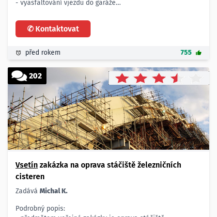
- vyasfaltování vjezdu do garáže
- podklad je připraven
Rozsah:
✆ Kontaktovat
- 80 m2
Lokalita:
- Valašské Meziříčí
před rokem
755
Termín:
- co nejdříve
202
Vsetín
zakázka na oprava stáčiště železničních
cisteren
Zadává
Michal K.
Podrobný popis: