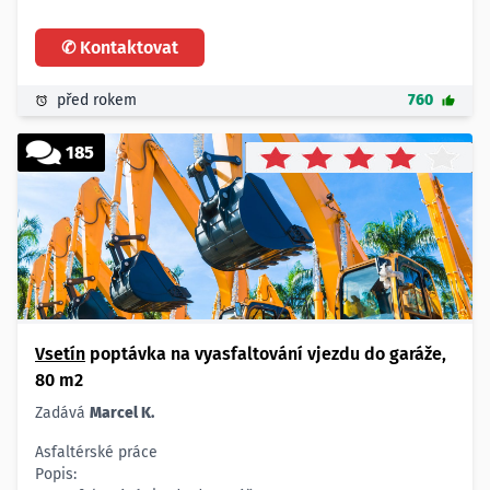
- betonářské a železobetonářské práce
- zednické práce
✆ Kontaktovat
- veškeré podrobnosti naleznete v příloze
Lokalita:
- okres Vsetín
před rokem
760
185
Vsetín
poptávka na vyasfaltování vjezdu do garáže,
80 m2
Zadává
Marcel K.
Asfaltérské práce
Popis: