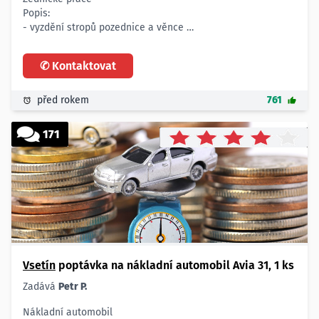
Popis:
- vyzdění stropů pozednice a věnce
- realizace stropů z miako vložek a vyzdění podzednice,
věnců a štítů
✆ Kontaktovat
- jedná se o rekonstrukci RD
Rozsah:
- viz příloha
před rokem
761
Lokalita:
- Police u Valašského Meziříčí
171
Vsetín
poptávka na nákladní automobil Avia 31, 1 ks
Zadává
Petr P.
Nákladní automobil