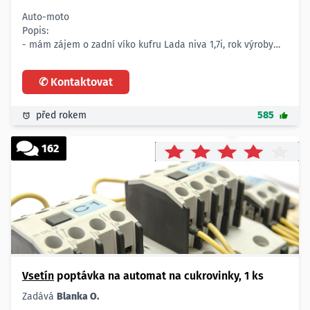
Auto-moto
Popis:
- mám zájem o zadní víko kufru Lada niva 1,7i, rok výroby
1999, 59kw
Množství:
✆ Kontaktovat
- 1 ks
Lokalita:
- Vsetín
před rokem
585
162
Vsetín
poptávka na automat na cukrovinky, 1 ks
Zadává
Blanka O.