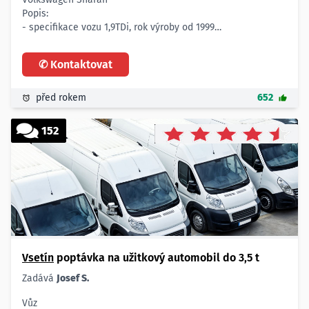
Popis:
- specifikace vozu 1,9TDi, rok výroby od 1999
Lokalita:
- Vsetín
✆ Kontaktovat
Cena:
- do 40.000,- Kč
Prosím o cenové nabídky.
před rokem
652
152
Vsetín
poptávka na užitkový automobil do 3,5 t
Zadává
Josef S.
Vůz