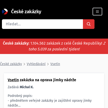
České zakázky
Registrace firmy
České zakázky:
1.104.562 zakázek z celé České Republiky!
Z
toho 5.039 za poslední týden!
České zakázky
Vyhledávání
Vsetín
Vsetín
zakázka na oprava jímky nádrže
Zadává
Michal K.
Podrobný popis:
- předmětem veřejné zakázky je zajištění opravy jímky
nádrže