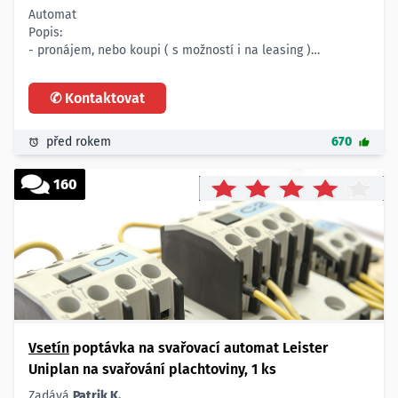
Automat
Popis:
- pronájem, nebo koupi ( s možností i na leasing )
- automatu na cukrovinky s počítadlem do provozovny kina
Počet:
✆ Kontaktovat
- 1 ks
Lokalita:
- ve Vsetíně
před rokem
670
160
Vsetín
poptávka na svařovací automat Leister
Uniplan na svařování plachtoviny, 1 ks
Zadává
Patrik K.