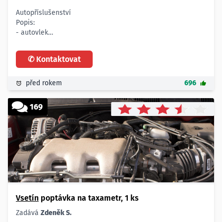
Autopříslušenství
Popis:
- autovlek
Vůz značky:
- Panav BBS 17.13, BBS 10.10, BBA 16.12
✆ Kontaktovat
Počet:
- 2 - 3 ks
před rokem
696
Celková cena:
- 50.000,- Kč
169
Platnost poptávky:
- neomezeno
Vsetín
poptávka na taxametr, 1 ks
Zadává
Zdeněk S.